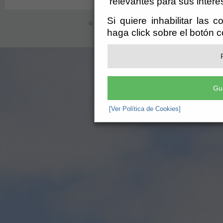
relevantes para sus intere
Si quiere inhabilitar las 
© Ayuntamiento de Chirivel (CIF: P-0403700-H)
- Ca
haga click sobre el botón 
registro@chirivel.es
-
Aviso Legal
-
Gu
[Ver Política de Cookies]