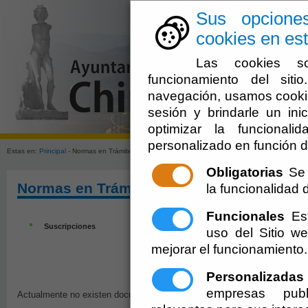
Sus opcione
cookies en est
Las cookies so
funcionamiento del sit
navegación, usamos cookie
sesión y brindarle un inic
optimizar la funcionali
personalizado en función d
Estas en:
Principal
- Normas en Trámite de Aprobacón
Obligatorias
Se 
Normas en Trámite de Aprobacón
la funcionalidad de
Funcionales
Est
Suscripciones
uso del Sitio 
mejorar el funcionamiento.
Personalizadas
empresas publ
Actualmente no existen documentos sobre el tema solicitado. Disculpen 