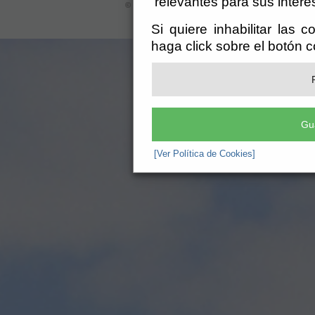
relevantes para sus intere
© Ayuntamiento de Chirivel (CIF: P-0403700-H)
- Ca
registro@chirivel.es
-
Aviso Legal
-
Si quiere inhabilitar las 
haga click sobre el botón 
Gu
[Ver Política de Cookies]