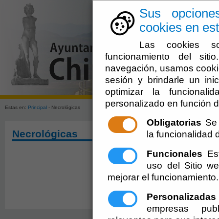
Sus opcione
cookies en est
Las cookies so
funcionamiento del sit
navegación, usamos cookie
sesión y brindarle un inic
optimizar la funcionali
personalizado en función d
Estas en:
Principal
- Necrológicas
Obligatorias
Se 
Necrológicas
la funcionalidad de
Funcionales
Est
uso del Sitio 
mejorar el funcionamiento.
Personalizadas
empresas publ