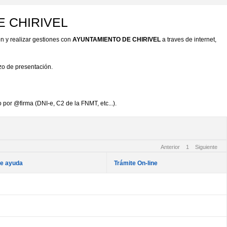
DE CHIRIVEL
n y realizar gestiones con
AYUNTAMIENTO DE CHIRIVEL
a traves de internet,
azo de presentación.
 por @firma (DNI-e, C2 de la FNMT, etc...).
Anterior
1
Siguiente
de ayuda
Trámite On-line